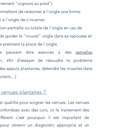
irement "oignons au pied").
ermettant de redonner à l'ongle une forme
 à l'ongle de s'incarner.
tion partielle ou totale de l'ongle en cas de
de guider le "nouvel" ongle dans sa repousse et
ne prennent la place de l'ongle.
rie peuvent être associés à des
semelles
in, afin d'essayer de résoudre le problème
des appuis plantaires, détendre les muscles dans
rteils…)​
verrues plantaires ?
 qualifié pour soigner les verrues. Les verrues
onfondues avec des cors, or le traitement des
ifférent c'est pourquoi il est important de
pour obtenir un diagnostic approprié et un