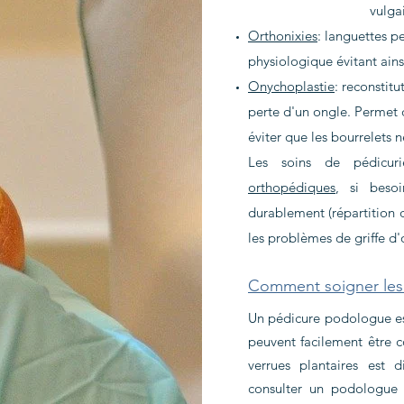
vulga
Orthonixies
: languettes p
physiologique évitant ainsi
Onychoplastie
: reconstitu
perte d'un ongle. Permet 
éviter que les bourrelets 
Les soins de pédicu
orthopédiques
, si beso
durablement (répartition 
les problèmes de griffe d'o
Comment soigner les 
Un pédicure podologue est
peuvent facilement être c
verrues plantaires est d
consulter un podologue 