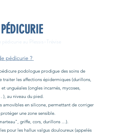
PÉDICURIE
 pédicurie au Plessis-Trévise
de pédicurie ?
e pédicure podologue prodigue des soins de
 traiter les affections épidermiques (durillons,
…) et unguéales (ongles incarnés, mycoses,
), au niveau du pied.
es amovibles en silicone, permettant de
corriger
protéger une zone sensible.
marteau", griffe, cors, durillons …).
les pour les hallux valgus douloureux (appelés