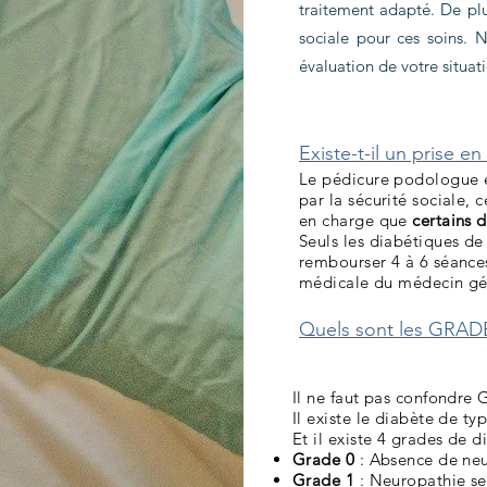
traitement adapté. De plus
sociale pour ces soins. 
évaluation de votre situat
Existe-t-il un prise e
Le pédicure podologue e
par la sécurité sociale, 
en charge que
certains 
Seuls les diabétiques de
rembourser 4 à 6 séances
médicale du médecin gén
Quels sont les GRAD
Il ne faut pas confondr
Il existe le diabète de ty
Et il existe 4 grades de d
Grade 0
: Absence de neu
Grade 1
: Neuropathie sen